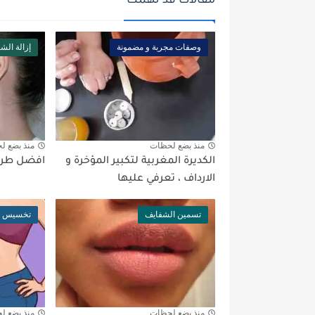
مقالات قد تهمك
وصفات مجربة و مضمونة
إزالة الشع
منذ بضع لحظات
منذ بضع ل
الكديرة المغربية لتكبير المؤخرة و
افضل طريق
الارداف ، تعرفي عليها
تسمين الشفايف
تخسيس
منذ بضع لحظات
منذ بضع ل