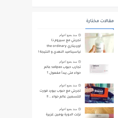
مقالات مختارة
منذ بضع اعوام
تجربتي مع سيروم ذا
اورديناري the ordinary
نياسيناميد النهدي و النتيجة !
منذ بضع اعوام
تجارب حبوب salipax عالم
حواء متى يبدأ مفعول ؟
منذ بضع اعوام
تجربتي مع حبوب بيورد فورت
للتسمين عالم حواء .. !!
منذ بضع اعوام
نزلت الدورة يومين غزيرة