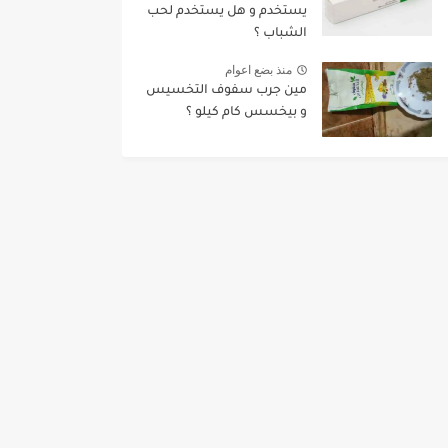
يستخدم و هل يستخدم لحب
الشباب ؟
منذ بضع اعوام
مين جرب سفوف التخسيس
و بيخسس كام كيلو ؟