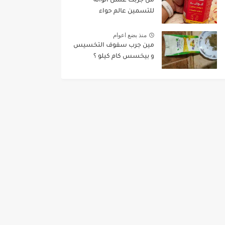
من جربت عسل الوانه
للتسمين عالم حواء
منذ بضع اعوام
مين جرب سفوف التخسيس
و بيخسس كام كيلو ؟