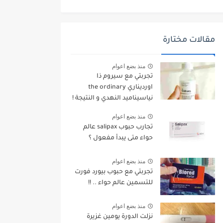
مقالات مختارة
منذ بضع اعوام
تجربتي مع سيروم ذا
اورديناري the ordinary
نياسيناميد النهدي و النتيجة !
منذ بضع اعوام
تجارب حبوب salipax عالم
حواء متى يبدأ مفعول ؟
منذ بضع اعوام
تجربتي مع حبوب بيورد فورت
للتسمين عالم حواء .. !!
منذ بضع اعوام
نزلت الدورة يومين غزيرة