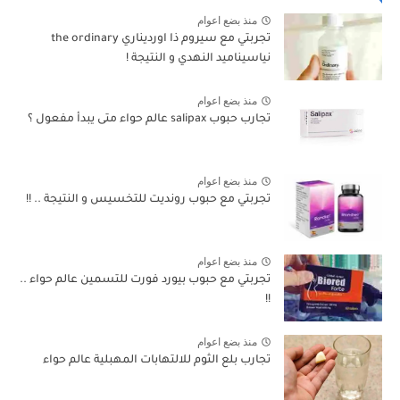
منذ بضع اعوام
تجربتي مع سيروم ذا اورديناري the ordinary
نياسيناميد النهدي و النتيجة !
منذ بضع اعوام
تجارب حبوب salipax عالم حواء متى يبدأ مفعول ؟
منذ بضع اعوام
تجربتي مع حبوب رونديت للتخسيس و النتيجة .. !!
منذ بضع اعوام
تجربتي مع حبوب بيورد فورت للتسمين عالم حواء ..
!!
منذ بضع اعوام
تجارب بلع الثوم للالتهابات المهبلية عالم حواء