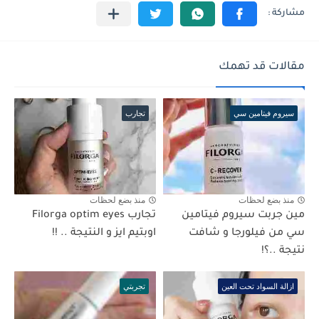
مقالات قد تهمك
سيروم فيتامين سي
تجارب
منذ بضع لحظات
منذ بضع لحظات
مين جربت سيروم فيتامين
تجارب Filorga optim eyes
سي من فيلورجا و شافت
اوبتيم ايز و النتيجة .. !!
نتيجة ..؟!
ازالة السواد تحت العين
تجربتي