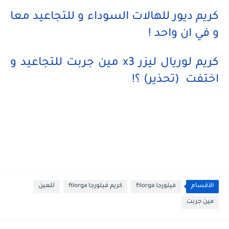
كريم ديور للهالات السوداء و للتجاعيد معا
و في ان واحد !
كريم لوريال ليزر x3 مين جربت للتجاعيد و
اختفت (تحذير) ؟!
الأقسام
فيلورجا filorga
كريم فيلورجا filorga
للعين
مين جربت