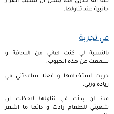
كما انه حذري انها يمكن ان تسبب اضرار
جانبية عند تناولها.
في تجربة
بالنسبة لي كنت اعاني من النحافة و
سمعت عن هذه الحبوب.
جربت استخدامها و فعلا ساعدتني في
زيادة وزني.
منذ ان بدأت في تناولها لاحظت ان
شهيتي للطعام زادت و دائما ما اشعر