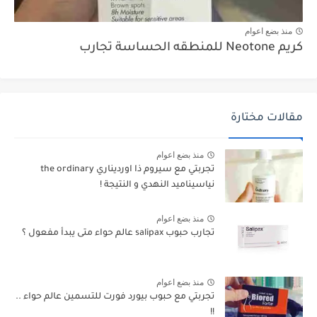
منذ بضع اعوام
كريم Neotone للمنطقه الحساسة تجارب
مقالات مختارة
منذ بضع اعوام
تجربتي مع سيروم ذا اورديناري the ordinary
نياسيناميد النهدي و النتيجة !
منذ بضع اعوام
تجارب حبوب salipax عالم حواء متى يبدأ مفعول ؟
منذ بضع اعوام
تجربتي مع حبوب بيورد فورت للتسمين عالم حواء ..
!!