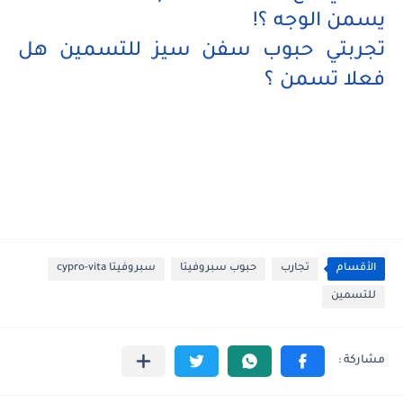
يسمن الوجه ؟!
تجربتي حبوب سفن سيز للتسمين هل
فعلا تسمن ؟
الأقسام
تجارب
حبوب سبروفيتا
سبروفيتا cypro-vita
للتسمين