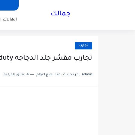
جمالك
الهالات ا
تجارب
تجارب مقشر جلد الدجاجه kp duty من ديرما دكتور و النتيجة بعد ...
Admin
اخر تحديث :
منذ بضع اعوام
4 دقائق للقراءة