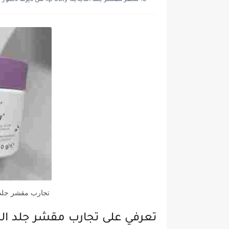
سعر مقشر جلد الدجاجه kp duty من ديرما دكتور
تجارب مقشر جلد الدجاجه p duty