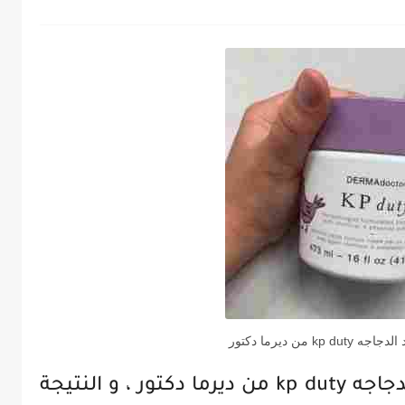
k من ديرما دكتور
تعرفي على تجارب مقشر جلد الدجاجه kp duty من ديرما دكتور ، و النتيجة