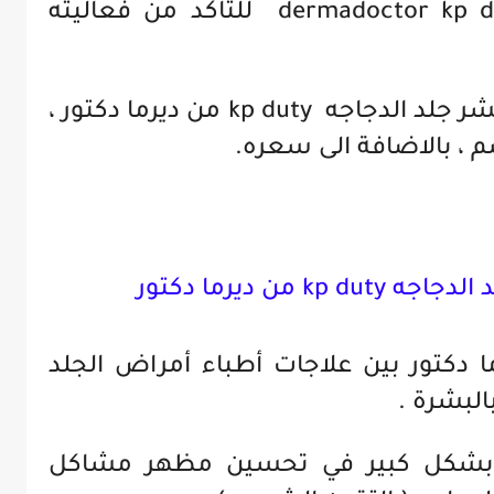
من استخدام dermadoctor kp duty body scrub للتاكد من فعاليته
كذلك اكتشفي مزايا و فوائد مقشر جلد الدجاجه kp duty من ديرما دكتور ،
، بالاضافة الى سعره.
kp من ديرما دكتور
 دكتور بين علاجات أطباء أمراض الجلد
البشرة .
ة بشكل كبير في تحسين مظهر مشاكل