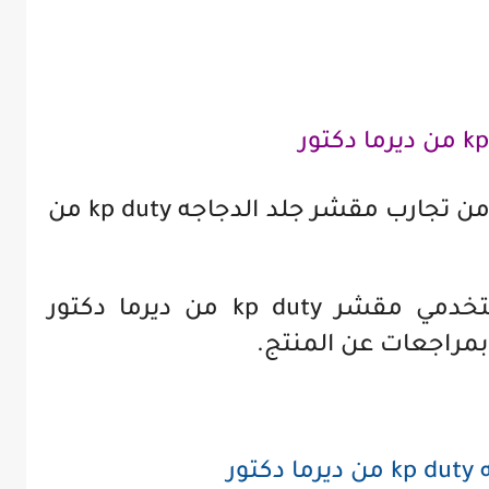
للتاكد من فعاليته ، اليك بعضا من تجارب مقشر جلد الدجاجه kp duty من
هذه تجارب و اراء بعض مستخدمي مقشر kp duty من ديرما دكتور
مراجعات عن المنتج.
ور