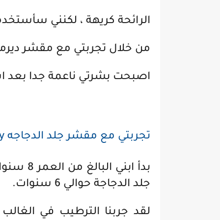
الرائحة كريهة ، لكنني سأستخد
من خلال تجربتي مع مقشر ديرما 
اصبحت بشرتي ناعمة جدا بعد است
تجربتي مع
مقشر جلد الدجاجه kp duty من ديرما دكتور
بدأ ابني
جلد الدجاجة حوالي 6 سنوات.
لقد جربنا الترطيب في الغال