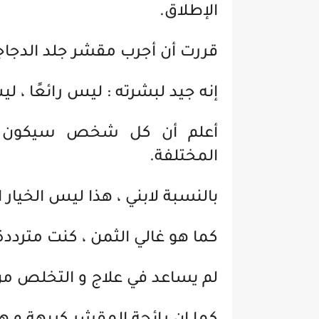
الإطلاق.
قررت أن أجرب مقشر جلد الدجاجه kp duty من ديرما دكتور للتق
إنه جيد لبشرته : ليس رائعًا ، ل
أعلم أن كل شخص سيكون له
المختلفة.
بالنسبة لابني ، هذا ليس الخيار 
كما هو غالي الثمن ، كنت مترددة
لم يساعد في علاج و التخلص من 