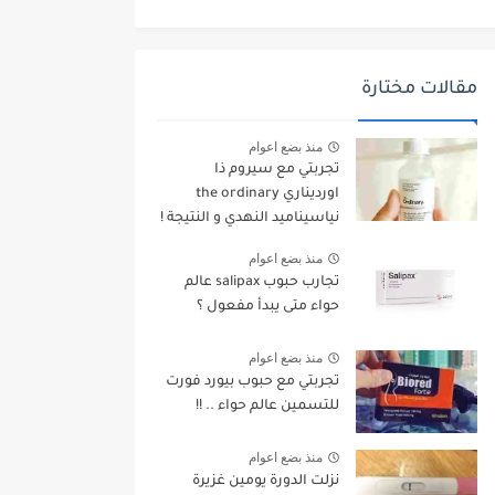
مقالات مختارة
منذ بضع اعوام
تجربتي مع سيروم ذا
اورديناري the ordinary
نياسيناميد النهدي و النتيجة !
منذ بضع اعوام
تجارب حبوب salipax عالم
حواء متى يبدأ مفعول ؟
منذ بضع اعوام
تجربتي مع حبوب بيورد فورت
للتسمين عالم حواء .. !!
منذ بضع اعوام
نزلت الدورة يومين غزيرة