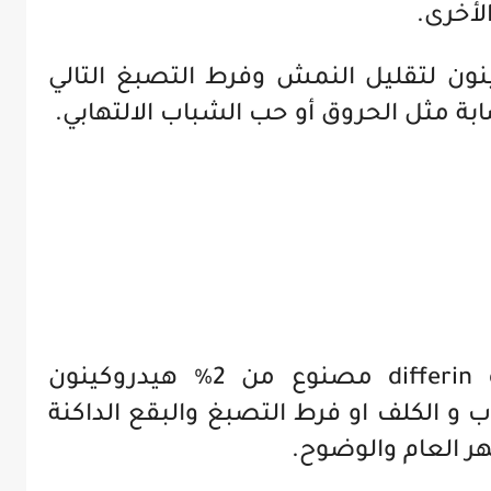
لأخرى.
نون لتقليل النمش وفرط التصبغ التالي
ابة مثل الحروق أو حب الشباب الالتهابي.
differin
مصنوع من 2٪ هيدروكينون
و الكلف او فرط التصبغ والبقع الداكنة
ر العام والوضوح.