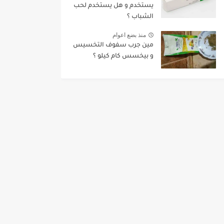
يستخدم و هل يستخدم لحب
الشباب ؟
منذ بضع اعوام
مين جرب سفوف التخسيس
و بيخسس كام كيلو ؟