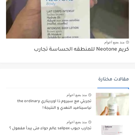
منذ بضع اعوام
كريم Neotone للمنطقه الحساسة تجارب
مقالات مختارة
منذ بضع اعوام
تجربتي مع سيروم ذا اورديناري the ordinary
نياسيناميد النهدي و النتيجة !
منذ بضع اعوام
تجارب حبوب salipax عالم حواء متى يبدأ مفعول ؟