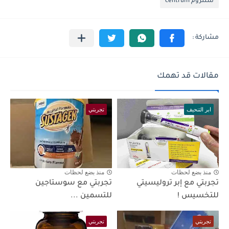
سنتروم centrum
مقالات قد تهمك
ابر التنحيف
تجربتي
منذ بضع لحظات
منذ بضع لحظات
تجربتي مع إبر تروليسيتي
تجربتي مع سوستاجين
للتخسيس !
للتسمين ...
تجربتي
تجربتي