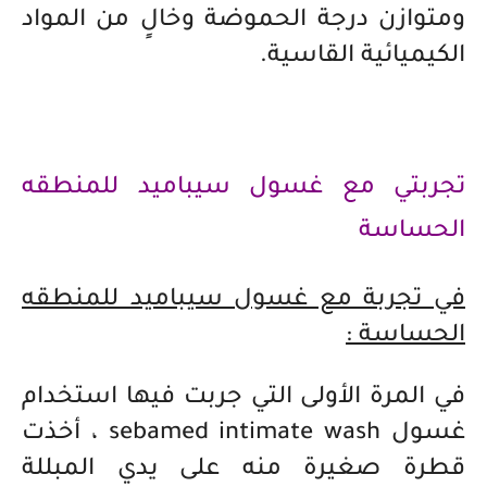
ومتوازن درجة الحموضة وخالٍ من المواد
الكيميائية القاسية.
تجربتي مع غسول سيباميد للمنطقه
الحساسة
في تجربة مع غسول سيباميد للمنطقه
الحساسة :
في المرة الأولى التي جربت فيها استخدام
غسول sebamed intimate wash ، أخذت
قطرة صغيرة منه على يدي المبللة