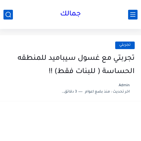
جمالك
تجربتي
تجربتي مع غسول سيباميد للمنطقه
الحساسة ( للبنات فقط) !!
Admin
اخر تحديث :
منذ بضع اعوام
3 دقائق للقراءة