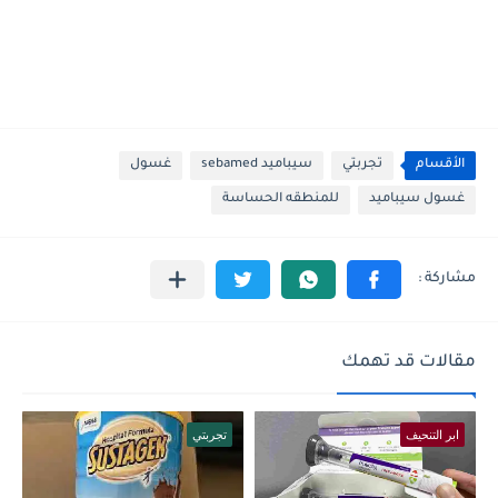
الأقسام
تجربتي
سيباميد sebamed
غسول
غسول سيباميد
للمنطقه الحساسة
مقالات قد تهمك
ابر التنحيف
تجربتي