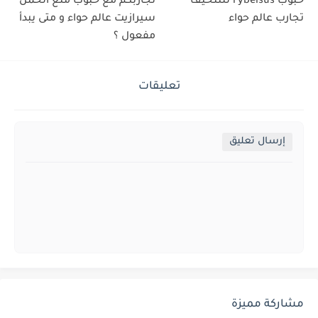
حبوب rybelsus للتنحيف
تجاربكم مع حبوب منع الحمل
تجارب عالم حواء
سيرازيت عالم حواء و متى يبدأ
مفعول ؟
تعليقات
إرسال تعليق
مشاركة مميزة