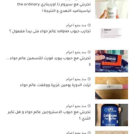
تجربتي مع سيروم ذا اورديناري the ordinary
نياسيناميد النهدي و النتيجة !
منذ بضع اعوام
تجارب حبوب salipax عالم حواء متى يبدأ مفعول ؟
منذ بضع اعوام
تجربتي مع حبوب بيورد فورت للتسمين عالم حواء ..
!!
منذ بضع اعوام
نزلت الدورة يومين غزيرة ووقفت عالم حواء
منذ بضع اعوام
تجربتي مع حبوب الاستروجين عالم حواء و هل تكبر
الثدي ؟
منذ بضع اعوام