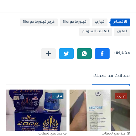
الأقسام
تجارب
فيلورجا filorga
كريم فيلورجا filorga
للعين
للهالات السوداء
مقالات قد تهمك
تجارب
تجارب
منذ بضع لحظات
منذ بضع لحظات