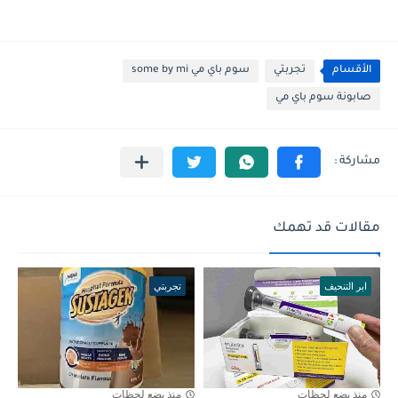
الأقسام
تجربتي
سوم باي مي some by mi
صابونة سوم باي مي
مقالات قد تهمك
ابر التنحيف
تجربتي
منذ بضع لحظات
منذ بضع لحظات