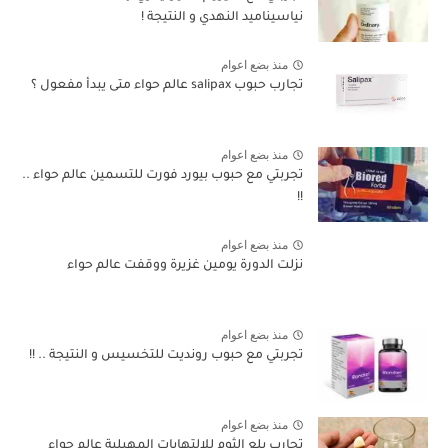
نياسيناميد النهدي و النتيجة !
منذ بضع اعوام
تجارب حبوب salipax عالم حواء متى يبدأ مفعول ؟
منذ بضع اعوام
تجربتي مع حبوب بيورد فورت للتسمين عالم حواء ..
!!
منذ بضع اعوام
نزلت الدورة يومين غزيرة ووقفت عالم حواء
منذ بضع اعوام
تجربتي مع حبوب رونديت للتخسيس و النتيجة .. !!
منذ بضع اعوام
تجارب بلع الثوم للالتهابات المهبلية عالم حواء