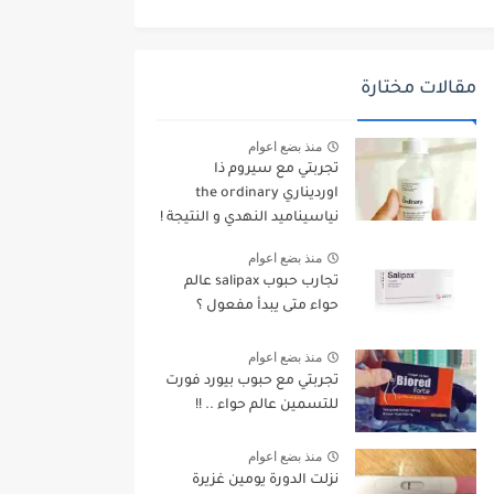
مقالات مختارة
منذ بضع اعوام
تجربتي مع سيروم ذا
اورديناري the ordinary
نياسيناميد النهدي و النتيجة !
منذ بضع اعوام
تجارب حبوب salipax عالم
حواء متى يبدأ مفعول ؟
منذ بضع اعوام
تجربتي مع حبوب بيورد فورت
للتسمين عالم حواء .. !!
منذ بضع اعوام
نزلت الدورة يومين غزيرة