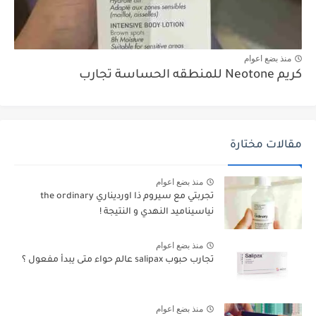
منذ بضع اعوام
كريم Neotone للمنطقه الحساسة تجارب
مقالات مختارة
منذ بضع اعوام
تجربتي مع سيروم ذا اورديناري the ordinary
نياسيناميد النهدي و النتيجة !
منذ بضع اعوام
تجارب حبوب salipax عالم حواء متى يبدأ مفعول ؟
منذ بضع اعوام