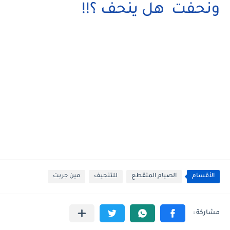
ونحفت هل ينحف ؟!!
الأقسام
الصيام المتقطع
للتنحيف
مين جربت