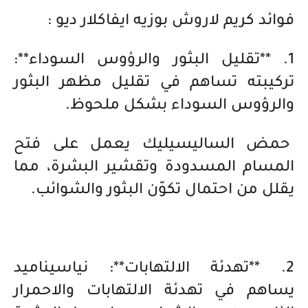
فوائد كريم لاروش بوزيه ايفاكلار ديو :
1. **تقليل البثور والرؤوس السوداء**:
تركيبته تساهم في تقليل مظهر البثور
والرؤوس السوداء بشكل ملحوظ.
حمض الساليسيليك يعمل على فتح
المسام المسدودة وتقشير البشرة، مما
يقلل من احتمال تكوّن البثور والشوائب.
2. **تهدئة الالتهابات**: نياسيناميد
يساهم في تهدئة الالتهابات والاحمرار