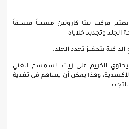
 كاروتين (Beta-carotene): يعتبر مركب بيتا كاروتين مسبباً مسبقاً
لداكنة بتحفيز تجدد الجلد.
السمسم (Sesame Oil): يحتوي الكريم على زيت السمسم الغني
لأكسدية، وهذا يمكن أن يساهم في تغذية
للتجدد.