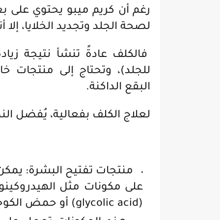
رغم أن كريم ميبو يحتوي على ب
لصحة الجلد وتجديد الخلايا، إلا
فالكلف عادةً تنشأ نتيجة زيادة
للجلد)، وتحتاج إلى منتجات خ
البقع الداكنة.
لعلاج الكلف بفعالية، يُفضل النظ
منتجات تفتيح البشرة: يمك
(glycolic acid) أو حمض الكوجيك (kojic acid).