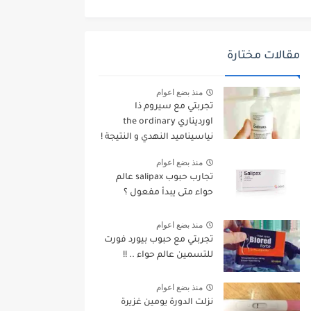
مقالات مختارة
منذ بضع اعوام
تجربتي مع سيروم ذا
اورديناري the ordinary
نياسيناميد النهدي و النتيجة !
منذ بضع اعوام
تجارب حبوب salipax عالم
حواء متى يبدأ مفعول ؟
منذ بضع اعوام
تجربتي مع حبوب بيورد فورت
للتسمين عالم حواء .. !!
منذ بضع اعوام
نزلت الدورة يومين غزيرة