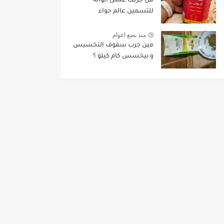
من جربت عسل الوانه
للتسمين عالم حواء
منذ بضع اعوام
مين جرب سفوف التخسيس
و بيخسس كام كيلو ؟