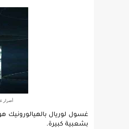
أضرار غس
غسول لوريال بالهيالورونيك هو 
بشعبية كبيرة.