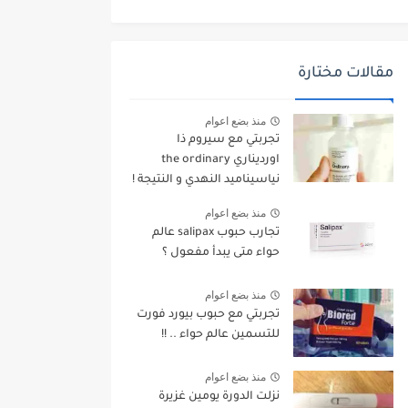
مقالات مختارة
منذ بضع اعوام
تجربتي مع سيروم ذا
اورديناري the ordinary
نياسيناميد النهدي و النتيجة !
منذ بضع اعوام
تجارب حبوب salipax عالم
حواء متى يبدأ مفعول ؟
منذ بضع اعوام
تجربتي مع حبوب بيورد فورت
للتسمين عالم حواء .. !!
منذ بضع اعوام
نزلت الدورة يومين غزيرة