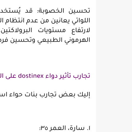
تحسين الخصوبة: قد يُستخدم
اللواتي يعانين من عدم انتظام 
لارتفاع مستويات البرولاكت
الهرموني الطبيعي وتحسين فر
تجارب تأثير دواء dostinex على الدورة الشهرية عالم حواء
إليك بعض تجارب بنات حواء استخدمن د
١. سارة، العمر ٣٥: