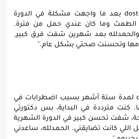
"والله يا بنات، استخدمت dostinex بعد ما واجهت مشكلة في الدورة
 الطمث وما كان عندي حمل من فترة.
والحمدلله بعد شهرين شفت فرق كبير.
امها وتحسنت صحتي بشكل عام."
"يا بنات، أنا استخدمت dostinex لمدة ستة أشهر بسبب اضطرابات في
. كنت مترددة في البداية، بس دكتورتي
حة، شفت تحسن كبير في الدورة الشهرية
 اللي كانت تضايقني. الحمدلله، ساعدني