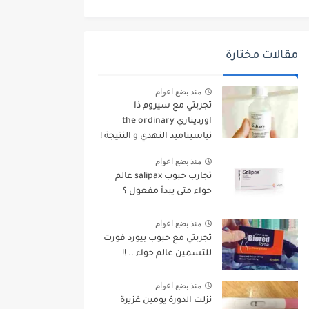
مقالات مختارة
منذ بضع اعوام
تجربتي مع سيروم ذا
اورديناري the ordinary
نياسيناميد النهدي و النتيجة !
منذ بضع اعوام
تجارب حبوب salipax عالم
حواء متى يبدأ مفعول ؟
منذ بضع اعوام
تجربتي مع حبوب بيورد فورت
للتسمين عالم حواء .. !!
منذ بضع اعوام
نزلت الدورة يومين غزيرة