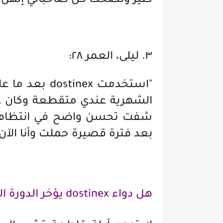
كثير ونصحت كل صاحباتي إنهن ي
٣. ليلى، العمر ٢٨:
"استخدمت inex
الشهرية عندي متقطعة وكان ع
شفت تحسن واضح في انتظام ال
بعد فترة قصيرة حملت وأنا الآ
هل دواء dostinex يؤخر الدورة الشهرية