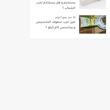
يستخدم و هل يستخدم لحب
الشباب ؟
منذ بضع اعوام
مين جرب سفوف التخسيس
و بيخسس كام كيلو ؟