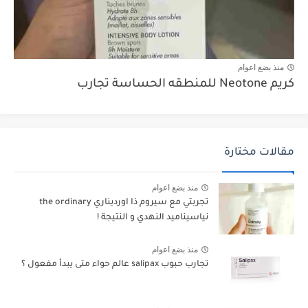
منذ بضع اعوام
كريم Neotone للمنطقه الحساسة تجارب
مقالات مختارة
منذ بضع اعوام
تجربتي مع سيروم ذا اورديناري the ordinary
نياسيناميد النهدي و النتيجة !
منذ بضع اعوام
تجارب حبوب salipax عالم حواء متى يبدأ مفعول ؟