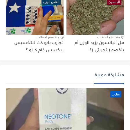
اليانسون
انقاص الوزن
منذ بضع لحظات
منذ بضع لحظات
هل اليانسون يزيد الوزن أم
تجارب بايو كت للتخسيس
ينقصه ( تجربتي )؟
بيخسس كام كيلو ؟
مشاركة مميزة
تجارب