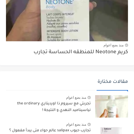
منذ بضع اعوام
كريم Neotone للمنطقه الحساسة تجارب
مقالات مختارة
منذ بضع اعوام
تجربتي مع سيروم ذا اورديناري the ordinary
نياسيناميد النهدي و النتيجة !
منذ بضع اعوام
تجارب حبوب salipax عالم حواء متى يبدأ مفعول ؟