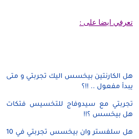
تعرفي ايضا على :
هل الكارنتين بيخسس اليك تجربتي و متى
يبدأ مفعول .. !!؟
تجربتي مع سيدوفاج للتخسيس فتكات
هل بيخسس ؟!!
هل سلفستر وان بيخسس تجربتي في 10