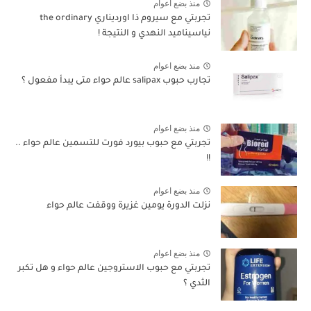
منذ بضع اعوام
تجربتي مع سيروم ذا اورديناري the ordinary
نياسيناميد النهدي و النتيجة !
منذ بضع اعوام
تجارب حبوب salipax عالم حواء متى يبدأ مفعول ؟
منذ بضع اعوام
تجربتي مع حبوب بيورد فورت للتسمين عالم حواء ..
!!
منذ بضع اعوام
نزلت الدورة يومين غزيرة ووقفت عالم حواء
منذ بضع اعوام
تجربتي مع حبوب الاستروجين عالم حواء و هل تكبر
الثدي ؟