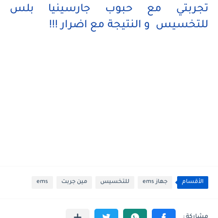
تجربتي مع حبوب جارسينيا بلس
للتخسيس و النتيجة مع اضرار !!!
الأقسام
جهاز ems
للتخسيس
مين جربت
ems