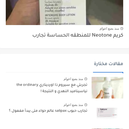
منذ بضع اعوام
كريم Neotone للمنطقه الحساسة تجارب
مقالات مختارة
منذ بضع اعوام
تجربتي مع سيروم ذا اورديناري the ordinary
نياسيناميد النهدي و النتيجة !
منذ بضع اعوام
تجارب حبوب salipax عالم حواء متى يبدأ مفعول ؟