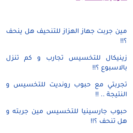
مين جربت جهاز الهزاز للتنحيف هل ينحف
؟!!
زينيكال للتخسيس تجارب و كم تنزل
بالاسبوع ؟!!
تجربتي مع حبوب رونديت للتخسيس و
النتيجة .. !!
حبوب جارسينيا للتخسيس مين جربته و
هل تنحف ؟!!