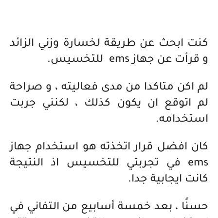
كنت ابحث عن طريقة لخسارة وزني الزائد
و قرأت عن جهاز ems للتخسيس.
لم اكن متاكدا من مدى فعاليته ، و صراحة
لم اتوقع ان يكون كذلك ، لكنني جربت
استخدامه.
كان افضل قرار اتخذته هو استخدام جهاز
ems في تجربتي للتخسيس اذ النتيجة
كانت ايجابية جدا.
حسنًا ، بعد خمسة أسابيع من التفاني في