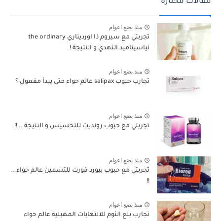
مقالات مختارة
منذ بضع اعوام
تجربتي مع سيروم ذا اورديناري the ordinary
نياسيناميد النهدي و النتيجة !
منذ بضع اعوام
تجارب حبوب salipax عالم حواء متى يبدأ مفعول ؟
منذ بضع اعوام
تجربتي مع حبوب رونديت للتخسيس و النتيجة .. !!
منذ بضع اعوام
تجربتي مع حبوب بيورد فورت للتسمين عالم حواء ..
!!
منذ بضع اعوام
تجارب بلع الثوم للالتهابات المهبلية عالم حواء