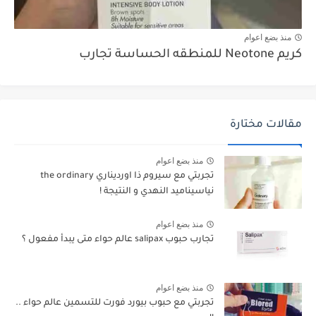
منذ بضع اعوام
كريم Neotone للمنطقه الحساسة تجارب
مقالات مختارة
منذ بضع اعوام
تجربتي مع سيروم ذا اورديناري the ordinary
نياسيناميد النهدي و النتيجة !
منذ بضع اعوام
تجارب حبوب salipax عالم حواء متى يبدأ مفعول ؟
منذ بضع اعوام
تجربتي مع حبوب بيورد فورت للتسمين عالم حواء ..